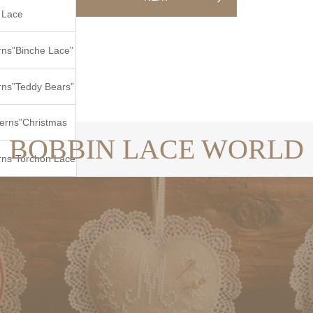
 Lace
tmas&Winter”
rns”Binche Lace”
rns”Teddy Bears”
erns”Christmas
BOBBIN LACE WORLD
ents”
rns”Torchon Lace
1″
terns”Flanders
ol.1″
terns”LETTERS”
tterns”STAMPS”