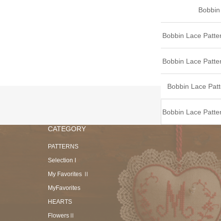
Bobbin
Patterns”Chris
Bobbin Lace Patte
Bobbin Lace Patte
Bobbin Lace Patt
Ornam
Bobbin Lace Patte
CATEGORY
vol.
Bobbin Lace Pat
PATTERNS
Selection I
Lace v
Bobbin Lace Pat
My Favorites Ⅱ
MyFavorites
Bobbin Lace Pa
HEARTS
FlowersⅡ