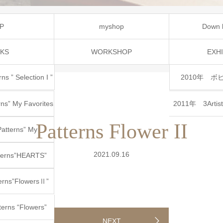
P
myshop
Down 
KS
WORKSHOP
EXHI
ns ” Selection I ”
2010年 
ns” My Favorites
2011年 3Artiste
Patterns Flower II
atterns” My
2021.09.16
tes”
tterns”HEARTS”
erns”FlowersⅡ”
terns “Flowers”
NEXT