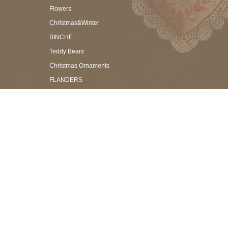
Flowers
Christmas&Winter
BINCHE
Teddy Bears
Christmas Ornaments
FLANDERS
TORCHON